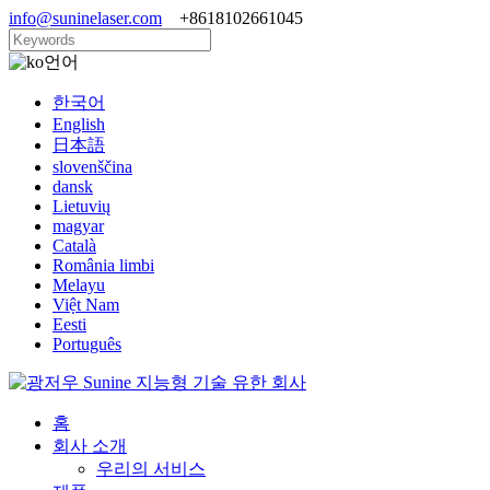
info@suninelaser.com
+8618102661045
언어
한국어
English
日本語
slovenščina
dansk
Lietuvių
magyar
Català
România limbi
Melayu
Việt Nam
Eesti
Português
홈
회사 소개
우리의 서비스