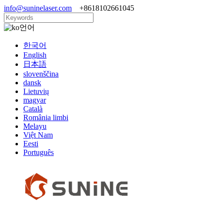
info@suninelaser.com
+8618102661045
언어
한국어
English
日本語
slovenščina
dansk
Lietuvių
magyar
Català
România limbi
Melayu
Việt Nam
Eesti
Português