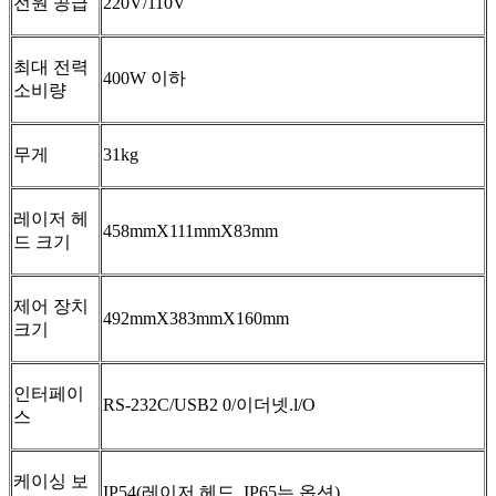
전원 공급
220V/110V
최대 전력
400W 이하
소비량
무게
31kg
레이저 헤
458mmX111mmX83mm
드 크기
제어 장치
492mmX383mmX160mm
크기
인터페이
RS-232C/USB2 0/이더넷.l/O
스
케이싱 보
IP54(레이저 헤드, IP65는 옵션)