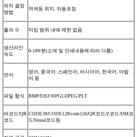
위치 결정
적색등 위치, 자동초점
방법
줄의 수
마킹 범위 내에 제한 없음
생산라인
0-189/분(소재 및 인쇄내용에 따라 다름)
속도
영어, 중국어, 스페인어, 러시아어, 한국어, 아랍
언어
어 등
파일 형식
BMP/DXF/HPGLIJPEG/PLT
바코드/QR
CODE39/CODE128/code126/QR코드/Z코드/DM코
코드
드Nisual코드등